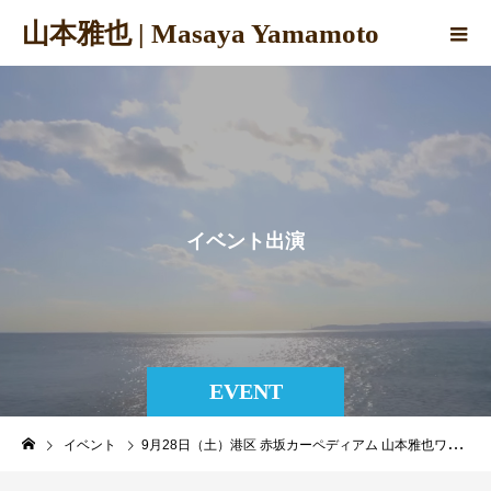
山本雅也 | Masaya Yamamoto
イ
ベ
ン
ト
出
演
EVENT
イベント
9月28日（土）港区 赤坂カーペディアム 山本雅也ワンマンライブ