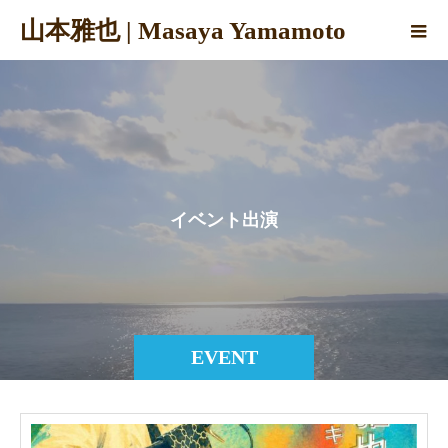
山本雅也 | Masaya Yamamoto
イ
ベ
ン
ト
出
演
EVENT