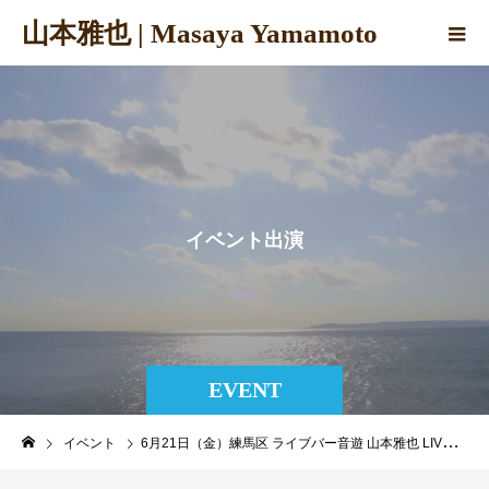
山本雅也 | Masaya Yamamoto
イ
ベ
ン
ト
出
演
EVENT
イベント
6月21日（金）練馬区 ライブバー音遊 山本雅也 LIVE & EVENT 2024