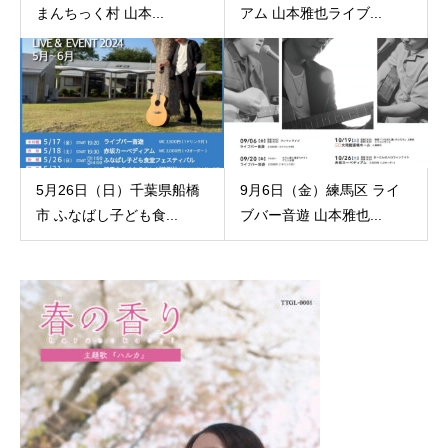
まんちっく村 山本...
アム 山本雅也ライブ...
5月26日（日）千葉県船橋
9月6日（金）練馬区 ライ
市 ふなばし子ども食...
ブバー音遊 山本雅也...