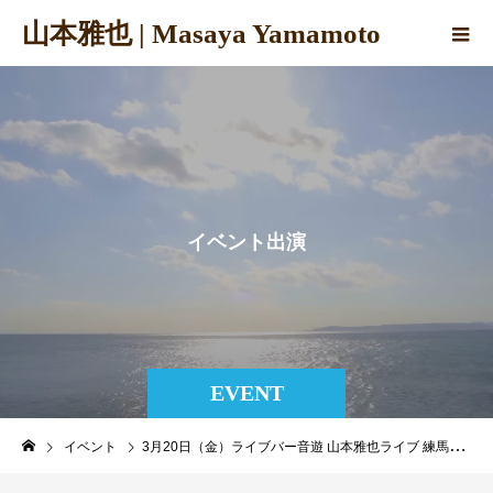
山本雅也 | Masaya Yamamoto
イ
ベ
ン
ト
出
演
EVENT
イベント
3月20日（金）ライブバー音遊 山本雅也ライブ 練馬区中村橋